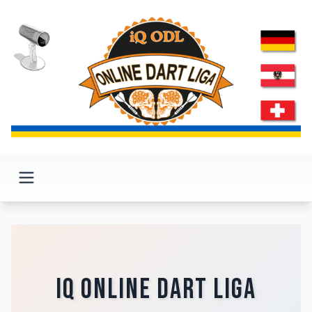
iQ Online Dart Liga