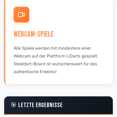
Webcam-Spiele
Alle Spiele werden mit mindestens einer
Webcam auf der Plattform LiDarts gespielt.
Steeldart-Board ist wünschenswert für das
authentische Erlebnis!
🎯 Letzte Ergebnisse