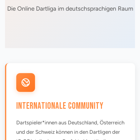
Die Online Dartliga im deutschsprachigen Raum
Internationale Community
Dartspieler*innen aus Deutschland, Österreich
und der Schweiz können in den Dartligen der