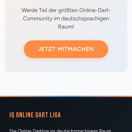
Werde Teil der größten Online-Dart-
Community im deutschsprachigen
Raum!
JETZT MITMACHEN
iQ Online Dart Liga
Die Online Dartliga im deutschsprachigem Raum.