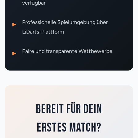
verfügbar
Professionelle Spielumgebung über
LiDarts-Plattform
Faire und transparente Wettbewerbe
Bereit für dein
erstes Match?