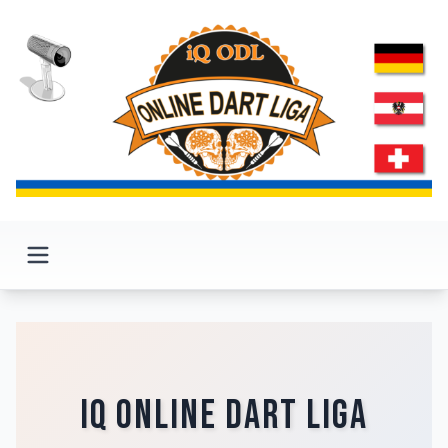
iQ Online Dart Liga