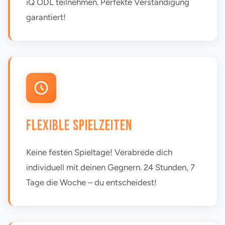
iQ ODL teilnehmen. Perfekte Verständigung
garantiert!
Flexible Spielzeiten
Keine festen Spieltage! Verabrede dich
individuell mit deinen Gegnern. 24 Stunden, 7
Tage die Woche – du entscheidest!