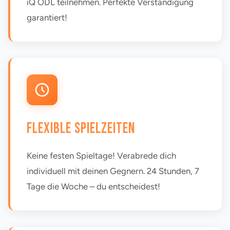
iQ ODL teilnehmen. Perfekte Verständigung
garantiert!
Flexible Spielzeiten
Keine festen Spieltage! Verabrede dich
individuell mit deinen Gegnern. 24 Stunden, 7
Tage die Woche – du entscheidest!