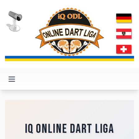
iQ Online Dart Liga