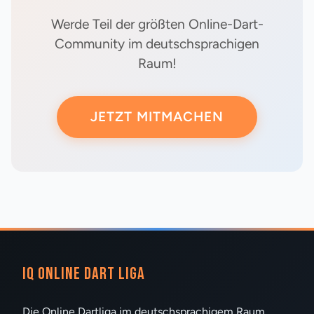
Werde Teil der größten Online-Dart-
Community im deutschsprachigen
Raum!
JETZT MITMACHEN
iQ Online Dart Liga
Die Online Dartliga im deutschsprachigem Raum.