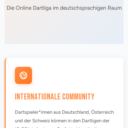
Die Online Dartliga im deutschsprachigen Raum
Internationale Community
Dartspieler*innen aus Deutschland, Österreich
und der Schweiz können in den Dartligen der